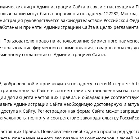
идических лиц к Администрации Сайта в связи с настоящими 
льзовании могут быть направлены по адресу: 127282, Москва, у
нистрация руководствуется законодательством Российской Ф
работаны и приняты Администрацией Сайта в целях регламент
т Пользователю право на использование фирменного наименов
 использование фирменного наименования, товарных знаков, 
сьменному соглашению с Администрацией Сайта.
добровольной и производится по адресу в сети Интернет: http:/
стрированное на Сайте в соответствии с установленным насто
ции для акцепта настоящих Правил, и обладающее соответству
тавить Администрации Сайта необходимую достоверную и акту
ь доступа к Сайту. Регистрационная форма Сайта может запра
актуальность, полноту и соответствие законодательству Росси
 настоящих Правил, Пользователю необходимо пройти ряд удосто
ста, предназначенного для различия компьютеров и людей («к