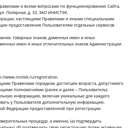
Правилами и всеми вопросами по функционированию Сайта,
л. Полярная, д. 33, ЗАО ИНИСТЭК.
едерации, настоящими Правилами и иными специальными
ации предоставления Пользователям отдельных сервисов
ания, товарных знаков, доменных имен и иных
доменных имен и иных отличительных знаков Администрации
/www.inistek.ru/registration.
ящими Правилами порядком, достигшее возраста, допустимого
ющими полномочиями (ранее и далее – Пользователь).
альную информацию, включая уникальные для каждого
шивать у Пользователя дополнительную информацию.
йской Федерации предоставленной при регистрации
верительных процедур, а именно, (а) подтвердить
апчи»); (б) подтвердить свою регистрацию путем активации