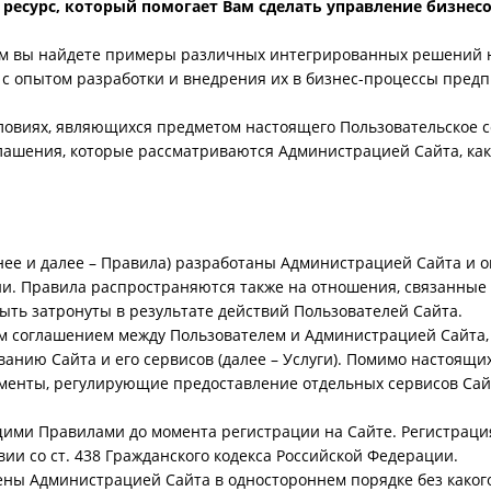
 ресурс, который помогает Вам сделать управление бизнес
тором вы найдете примеры различных интегрированных решений
с опытом разработки и внедрения их в бизнес-процессы пред
ловиях, являющихся предметом настоящего Пользовательское с
лашения, которые рассматриваются Администрацией Сайта, как 
ее и далее – Правила) разработаны Администрацией Сайта и о
ии. Правила распространяются также на отношения, связанные
ыть затронуты в результате действий Пользователей Сайта.
 соглашением между Пользователем и Администрацией Сайта, 
анию Сайта и его сервисов (далее – Услуги). Помимо настоящи
менты, регулирующие предоставление отдельных сервисов Сай
щими Правилами до момента регистрации на Сайте. Регистрация
ии со ст. 438 Гражданского кодекса Российской Федерации.
ны Администрацией Сайта в одностороннем порядке без каког