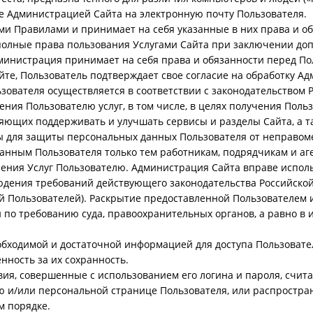
 Администрацией Сайта на электронную почту Пользователя.
и Правилами и принимает на себя указанные в них права и об
олные права пользования Услугами Сайта при заключении допо
министрация принимает на себя права и обязанности перед По
те, Пользователь подтверждает свое согласие на обработку А
зователя осуществляется в соответствии с законодательством
ния Пользователю услуг, в том числе, в целях получения Пол
ляющих поддерживать и улучшать сервисы и разделы Сайта, а 
 для защиты персональных данных Пользователя от неправомер
анным Пользователя только тем работникам, подрядчикам и а
ения Услуг Пользователю. Администрация Сайта вправе испол
юдения требований действующего законодательства Российской
 Пользователей). Раскрытие предоставленной Пользователем 
по требованию суда, правоохранительных органов, а равно в 
бходимой и достаточной информацией для доступа Пользовател
нность за их сохранность.
твия, совершенные с использованием его логина и пароля, сч
ю и/или персональной странице Пользователя, или распростра
м порядке.