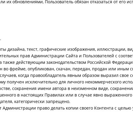
ли их обновлениями, Пользователь обязан отказаться от его 
.
ты дизайна, текст, графические изображения, иллюстрации, вид
ючительных прав Администрации Сайта и Пользователей с соотв
а также действующим законодательством Российской Федерации
н во фрейме, опубликован, скачан, передан, продан или иным 
случаев, когда правообладатель явным образом выразил свое 
ому получен исключительно для личного некоммерческого испол
орстве, сохранения имени автора в неизменном виде, сохранен
енного в настоящих Правилах или в случае явно выраженного 
ателя, категорически запрещено.
т Администрации право делать копии своего Контента с целью