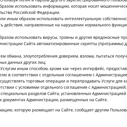
образом использовать информацию, которая носит мошенническ
льства Российской Федерации.
или иным образом использовать интеллектуальную собственнос
ь действия, направленные на нарушении нормального функцио
образом использовать вирусы, трояны и другие вредоносные п
нистрации Сайта автоматизированные скрипты (программы) дл
ем обмана, злоупотребления доверием, взлома, пытаться получи
ых данных других лиц;
 Услугам иным способом, кроме как через интерфейс, предост
елю в соответствии с отдельным соглашением с Администрацие
существлять торговые операции и перепродавать Услуги для ка
тствии с условиями отдельного соглашения с Администрацией;
пециальных разделов Сайта, установленных Администрацией С
ых документах Администрации, размещенных на Сайте.
ацию, которую размещает на Сайте, сообщает другим Пользова