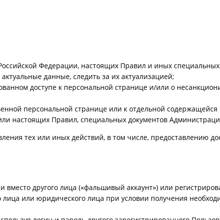
Российской Федерации, настоящих Правил и иных специальных
актуальные данные, следить за их актуализацией;
анном доступе к персональной странице и/или о несанкциони
венной персональной странице или к отдельной содержащейся н
или настоящих Правил, специальных документов Администраци
ления тех или иных действий, в том числе, предоставлению до
 вместо другого лица («фальшивый аккаунт») или регистрирова
о лица или юридического лица при условии получения необхо
спользуя логин и пароль другого зарегистрированного Пользов