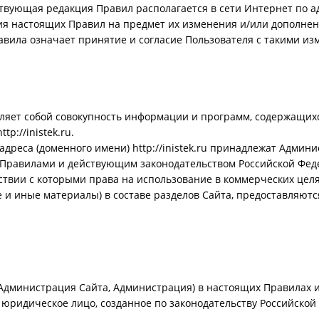
ющая редакция Правил располагается в сети Интернет по адрес
ия настоящих Правил на предмет их изменения и/или дополне
вила означает принятие и согласие Пользователя с такими и
авляет собой совокупность информации и программ, содержащи
p://inistek.ru.
адреса (доменного имени) http://inistek.ru принадлежат Админ
 Правилами и действующим законодательством Российской Фед
ствии с которыми права на использование в коммерческих цел
е и иные материалы) в составе разделов Сайта, предоставляют
 Администрация Сайта, Администрация) в настоящих Правилах 
ридическое лицо, созданное по законодательству Российской Ф